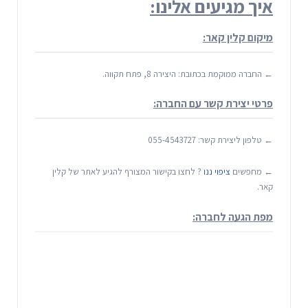
איך מגיעים אלינו:
מיקום קלין קאר:
← החברה ממוקמת בכתובת: היצירה 8, פתח תקווה.
פרטי יצירת קשר עם החברה:
← טלפון ליצירת קשר:
055-4543727
← מחפשים
ציפוי ננו
? לחצו בקישור המצורף להגיע לאתר של קלין
קאר.
מפת הגעה לחברה: